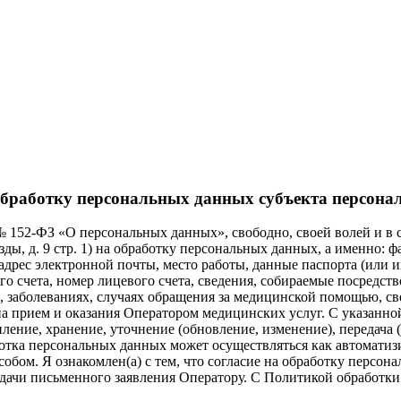
обработку персональных данных субъекта персон
006 № 152-ФЗ «О персональных данных», свободно, своей волей и
зды, д. 9 стр. 1) на обработку персональных данных, а именно: ф
 адрес электронной почты, место работы, данные паспорта (или
о счета, номер лицевого счета, сведения, собираемые посредст
, заболеваниях, случаях обращения за медицинской помощью, св
а прием и оказания Оператором медицинских услуг. С указанно
ление, хранение, уточнение (обновление, изменение), передача (
отка персональных данных может осуществляться как автоматизи
обом. Я ознакомлен(а) с тем, что согласие на обработку персон
одачи письменного заявления Оператору. С Политикой обработ