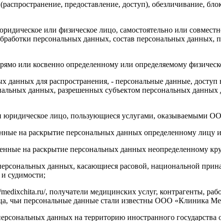
 (распространение, предоставление, доступ), обезличивание, бл
 юридическое или физическое лицо, самостоятельно или совмес
бработки персональных данных, состав персональных данных, п
прямо или косвенно определенному или определяемому физическ
х данных для распространения, - персональные данные, доступ 
ональных данных, разрешенных субъектом персональных данных 
ли юридическое лицо, пользующиеся услугами, оказываемыми О
ленные на раскрытие персональных данных определенному лицу 
ленные на раскрытие персональных данных неопределенному кру
 персональных данных, касающиеся расовой, национальной прин
 и судимости;
://medixchita.ru/, получатели медицинских услуг, контрагенты,
лица, чьи персональные данные стали известны ООО «Клиника Ме
 персональных данных на территорию иностранного государства 