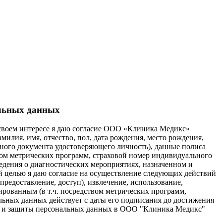
альных данных
 в своем интересе я даю согласие ООО «Клиника Медикс»
амилия, имя, отчество, пол, дата рождения, место рождения,
 иного документа удостоверяющего личность), данные полиса
вом метрических программ, страховой номер индивидуального
едения о диагностических мероприятиях, назначенном и
й целью я даю согласие на осуществление следующих действий
предоставление, доступ), извлечение, использование,
рованным (в т.ч. посредством метрических программ,
альных данных действует с даты его подписания до достижения
ки и защиты персональных данных в ООО "Клиника Медикс"