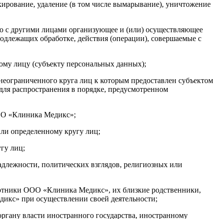
окирование, удаление (в том числе вымарывание), уничтожение
тно с другими лицами организующее и (или) осуществляющее
одлежащих обработке, действия (операции), совершаемые с
ому лицу (субъекту персональных данных);
неограниченного круга лиц к которым предоставлен субъектом
для распространения в порядке, предусмотренном
ОО «Клиника Медикс»;
или определенному кругу лиц;
гу лиц;
адлежности, политических взглядов, религиозных или
 работники ООО «Клиника Медикс», их близкие родственники,
дикс» при осуществлении своей деятельности;
органу власти иностранного государства, иностранному