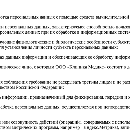
аботка персональных данных с помощью средств вычислительной
сти персональных данных, характеризуемое способностью польз
персональных данных при их обработке в информационных систе
ризующие физиологические и биологические особенности субъек
для установления личности субъекта персональных данных;
азах данных информации и обеспечивающих ее обработку информ
 физическое лицо, с которым ООО «Клиника Медикс» состоит в 
я соблюдения требование не раскрывать третьим лицам и не рас
льством Российской Федерации;
 информации, предназначенный для фиксирования, передачи и 
работка персональных данных, осуществляемая при непосредстве
) или совокупность действий (операций), совершаемых с исполь
дством метрических программ, например - Яндекс.Метрика), запи