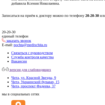
добавила Ксения Николаевна.
Записаться на приём к доктору
можно по телефону
20-20-30
или
20-20-30
единый телефон
заказать звонок
E-mail:
pochta@medixchita.ru
Связаться с руководством
Служба контроля качества
Вакансии
версия для слабовидящих
Чита, ул. Красной Звезды, 9
Чита, Украинский бульвар, 15
Чита, проспект Фадеева, 37
мы в социальных сетях