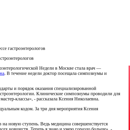
ссе гастроэнтерологов
астроэнтерологов
оэнтерологической Недели в Москве стала врач —
на
. В течение недели доктор посещала симпозиумы и
дарты и порядок оказания специализированной
строэнтерологии. Клинические симпозиумы проводили для
мастер-классы», - рассказала Ксения Николаевна.
дуальным кодом. За три дня мероприятия Ксения
в на новую ступень. Ведь медицина совершенствуется
всех новшеств. Теперь я знаю и умею гораздо больше», -