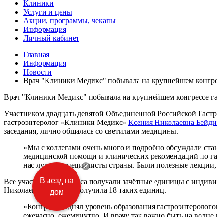
Клиники
Услуги и цены
Акции, программы, чекапы
Информация
Личный кабинет
Главная
Информация
Новости
Врач "Клиники Медикс" побывала на крупнейшем конгре
Врач "Клиники Медикс" побывала на крупнейшем конгрессе г
Участником двадцать девятой Объединенной Российской Гастр
гастроэнтеролог «Клиники Медикс»
Ксения Николаевна Бейди
заседания, лично общалась со светилами медицины.
«Мы с коллегами очень много и подробно обсуждали
стан
медицинской помощи и клинических рекомендаций по га
нас лучшие специалисты страны. Были полезные лекции, 
Выезд на
Все участники конгресса получали зачётные единицы с индиви
Николаевна Бейдина получила 18 таких единиц.
дом
«Конгресс поднял уровень образования гастроэнтеролого
ежечасно, ежеминутно. И врачу так важно быть на волне 