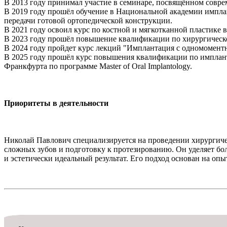
В 2013 году принимал участие в семинаре, посвящённом совр
В 2019 году прошёл обучение в Национальной академии имплан
передачи готовой ортопедической конструкции.
В 2021 году освоил курс по костной и мягкотканной пластике
В 2023 году прошёл повышение квалификации по хирургической
В 2024 году пройдет курс лекций "Имплантация с одномоментн
В 2025 году прошёл курс повышения квалификации
по имплан
Франкфурта по программе Master of Oral Implantology.
Приоритеты в деятельности
Николай Павлович специализируется на проведении хирургиче
сложных зубов и подготовку к протезированию. Он уделяет бо
и эстетически идеальный результат. Его подход основан на оп