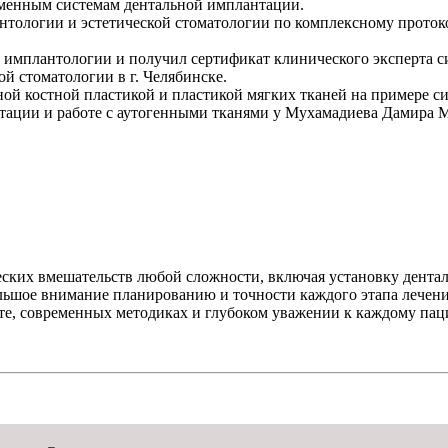
еменным системам дентальной имплантации.
тологии и эстетической стоматологии по комплексному протоко
 в имплантологии и получил сертификат клинического эксперта
 стоматологии в г. Челябинске.
ой костной пластикой и пластикой мягких тканей на примере с
тации и работе с аутогенными тканями
у Мухамадиева Дамира М
ских вмешательств любой сложности, включая установку денталь
льшое внимание планированию и точности каждого этапа лечени
ыте, современных методиках и глубоком уважении к каждому пац