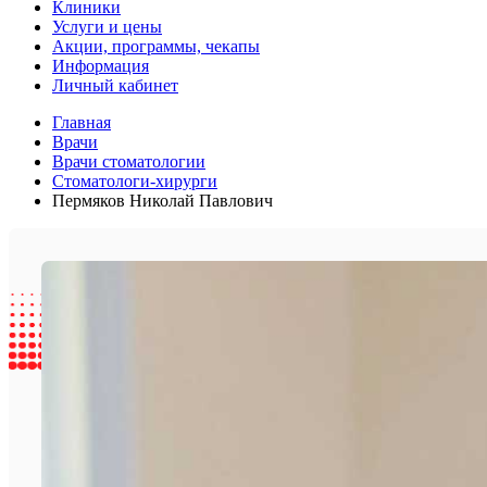
Клиники
Услуги и цены
Акции, программы, чекапы
Информация
Личный кабинет
Главная
Врачи
Врачи стоматологии
Стоматологи-хирурги
Пермяков Николай Павлович