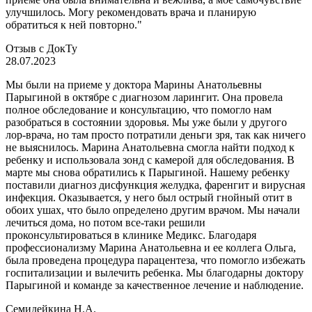
улучшилось. Могу рекомендовать врача и планирую
обратиться к ней повторно."
Отзыв с ДокТу
28.07.2023
Мы были на приеме у доктора Марины Анатольевны
Парыгиной в октябре с диагнозом ларингит. Она провела
полное обследование и консультацию, что помогло нам
разобраться в состоянии здоровья. Мы уже были у другого
лор-врача, но там просто потратили деньги зря, так как ничего
не выяснилось. Марина Анатольевна смогла найти подход к
ребенку и использовала зонд с камерой для обследования. В
марте мы снова обратились к Парыгиной. Нашему ребенку
поставили диагноз дисфункция желудка, фаренгит и вирусная
инфекция. Оказывается, у него был острый гнойный отит в
обоих ушах, что было определено другим врачом. Мы начали
лечиться дома, но потом все-таки решили
проконсультироваться в клинике Медикс. Благодаря
профессионализму Марина Анатольевна и ее коллега Ольга,
была проведена процедура парацентеза, что помогло избежать
госпитализации и вылечить ребенка. Мы благодарны доктору
Парыгиной и команде за качественное лечение и наблюдение.
Семидейкина Н.А.