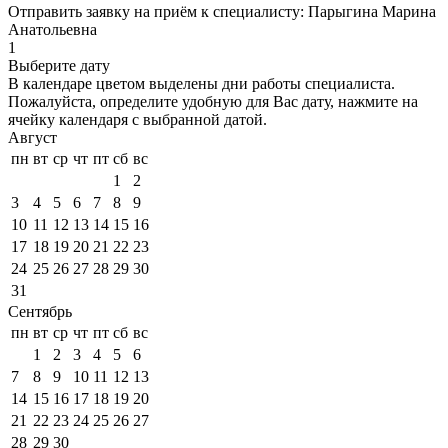
Отправить заявку на приём к специалисту: Парыгина Марина
Анатольевна
1
Выберите дату
В календаре
цветом
выделены дни работы специалиста.
Пожалуйста, определите удобную для Вас дату, нажмите на
ячейку календаря с выбранной датой.
Август
пн
вт
ср
чт
пт
сб
вс
1
2
3
4
5
6
7
8
9
10
11
12
13
14
15
16
17
18
19
20
21
22
23
24
25
26
27
28
29
30
31
Сентябрь
пн
вт
ср
чт
пт
сб
вс
1
2
3
4
5
6
7
8
9
10
11
12
13
14
15
16
17
18
19
20
21
22
23
24
25
26
27
28
29
30