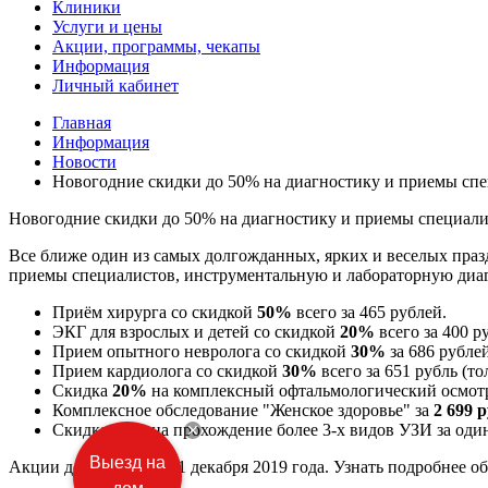
Клиники
Услуги и цены
Акции, программы, чекапы
Информация
Личный кабинет
Главная
Информация
Новости
Новогодние скидки до 50% на диагностику и приемы сп
Новогодние скидки до 50% на диагностику и приемы специал
Все ближе один из самых долгожданных, ярких и веселых пра
приемы специалистов, инструментальную и лабораторную диа
Приём хирурга со скидкой
50%
всего за 465 рублей.
ЭКГ для взрослых и детей со скидкой
20%
всего за 400 р
Прием опытного невролога со скидкой
30%
з
а 686 рубле
Прием кардиолога со скидкой
30%
всего за 651 рубль (т
Скидка
20%
на комплексный офтальмологический осмотр
Комплексное обследование "Женское здоровье" за
2 699 
Скидка
20%
на прохождение более 3-х видов УЗИ за один
Выезд на
Акции действуют до 31 декабря 2019 года. Узнать подробнее о