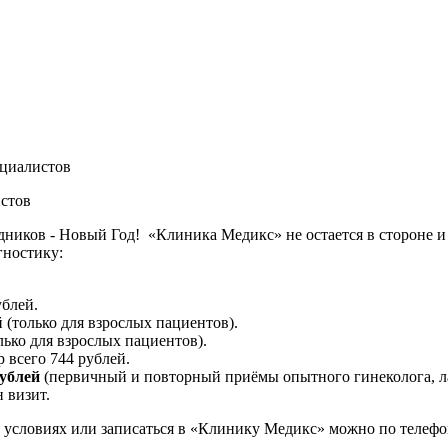
ециалистов
истов
здников - Новый Год!
«Клиника Медикс» не остается в стороне и
гностику:
ублей.
й (только для взрослых пациентов).
олько для взрослых пациентов).
 всего 744 рублей.
рублей
(
первичный и повторный приёмы опытного гинеколога, л
 визит.
б условиях или записаться в «Клинику Медикс» можно по телефо