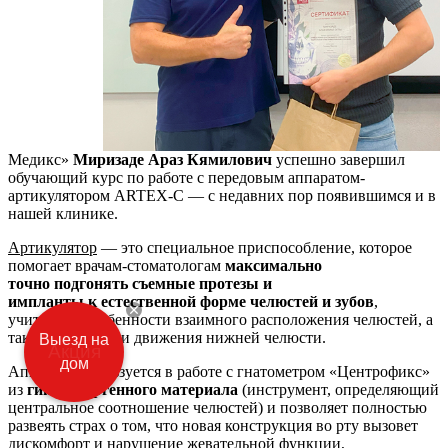
Медикс»
Миризаде Араз Кямилович
успешно завершил
обучающий курс по работе c передовым аппаратом-
артикулятором ARTEX-C — с недавних пор появившимся и в
нашей клинике.
Артикулятор
— это специальное приспособление, которое
помогает врачам-стоматологам
максимально
точно
подгонять съемные протезы и
импланты
к
естественной форме челюстей и зубов
,
учитывать особенности взаимного расположения челюстей, а
также траектории движения нижней челюсти.
Выезд на
дом
Аппарат используется в работе с гнатометром «Центрофикс»
из
гипоаллергенного материала
(инструмент, определяющий
центральное соотношение челюстей) и позволяет полностью
развеять страх о том, что новая конструкция во рту вызовет
дискомфорт и нарушение жевательной функции,