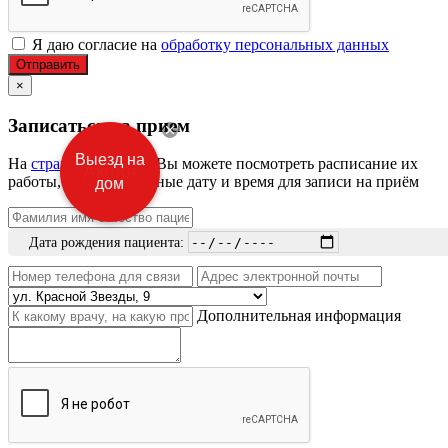
Я даю согласие на
обработку персональных данных
Отправить
×
Записаться на прием
Выезд на
На
страницах врачей
Вы можете посмотреть расписание их
работы, выбрать удобные дату и время для записи на приём
дом
Дата рождения пациента:
Дополнительная информация