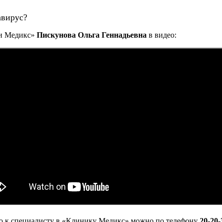
авирус?
и Медикс»
Пискунова Ольга Геннадьевна
в видео:
ю к
специалисту
в
«
Клинику Медикс
»
можно по
телефону
20-20