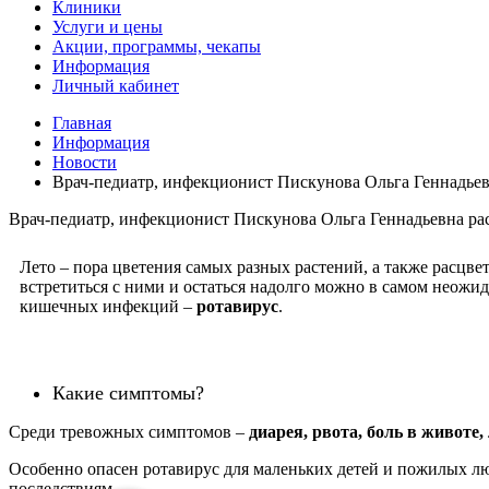
Клиники
Услуги и цены
Акции, программы, чекапы
Информация
Личный кабинет
Главная
Информация
Новости
Врач-педиатр, инфекционист Пискунова Ольга Геннадьевн
Врач-педиатр, инфекционист Пискунова Ольга Геннадьевна расс
Лето – пора цветения самых разных растений, а также расцвет
встретиться с ними и остаться надолго можно в самом неожи
кишечных инфекций –
ротавирус
.
Какие симптомы?
Среди тревожных симптомов –
диарея, рвота, боль в животе
Особенно опасен ротавирус для маленьких детей и пожилых лю
последствиям.