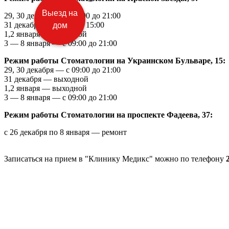
Выезд на
29, 30 декабря
— с
09:00 до 21:00
31 декабря
— с
9:00 до 15:00
дом
1,2
января
—
выходной
3
—
8 января
— с
09:00 до 21:00
Режим работы Стоматологии на
Украинском Бульваре, 15:
29, 30 декабря
— с
09:00 до 21:00
31 декабря
— выходной
1,2
января
—
выходной
3
—
8 января
— с
09:00 до 21:00
Режим работы Стоматологии на
проспекте Фадеева, 37:
с 26
декабря
по
8 января
—
ремонт
Записаться на
прием в "Клинику Медикс" можно по телефону