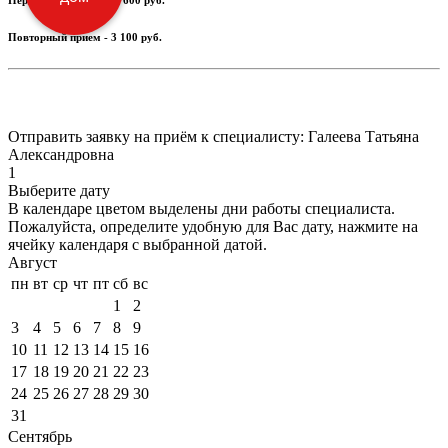
Первичный прием -
3 600
руб.
Повторный прием -
3 100
руб.
Отправить заявку на приём к специалисту: Галеева Татьяна
Александровна
1
Выберите дату
В календаре
цветом
выделены дни работы специалиста.
Пожалуйста, определите удобную для Вас дату, нажмите на
ячейку календаря с выбранной датой.
Август
пн
вт
ср
чт
пт
сб
вс
1
2
3
4
5
6
7
8
9
10
11
12
13
14
15
16
17
18
19
20
21
22
23
24
25
26
27
28
29
30
31
Сентябрь