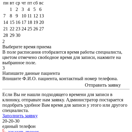
пн
вт
ср
чт
пт
сб
вс
1
2
3
4
5
6
7
8
9
10
11
12
13
14
15
16
17
18
19
20
21
22
23
24
25
26
27
28
29
30
2
Выберите время приема
В поле расписания отобразится время работы специалиста,
цветом
отмечено свободное время для записи, нажмите на
выбранное поле.
3
Напишите данные пациента
Впишите Ф.И.О. пациента, контактный номер телефона.
Отправить заявку
Если Вы не нашли подходящего времени для записи в
клинику, отправьте нам заявку. Администратор постарается
подобрать удобное Вам время для записи у этого или другого
специалиста.
Заполнить заявку
20-20-30
единый телефон
заказать звонок