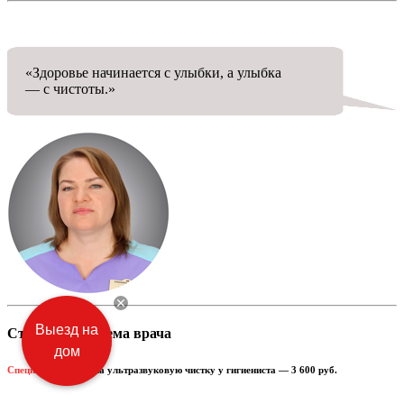
«Здоровье начинается с улыбки, а улыбка
— с чистоты.»
Выезд на
Стоимость приема врача
дом
Специальная цена
на ультразвуковую чистку у гигиениста —
3 600
руб.