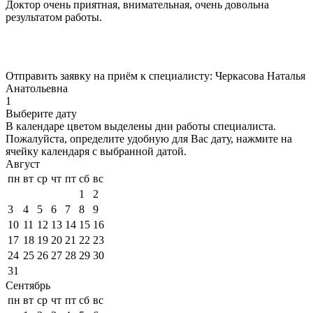
Доктор очень приятная, внимательная, очень довольна
результатом работы.
Отправить заявку на приём к специалисту: Черкасова Наталья
Анатольевна
1
Выберите дату
В календаре
цветом
выделены дни работы специалиста.
Пожалуйста, определите удобную для Вас дату, нажмите на
ячейку календаря с выбранной датой.
Август
пн
вт
ср
чт
пт
сб
вс
1
2
3
4
5
6
7
8
9
10
11
12
13
14
15
16
17
18
19
20
21
22
23
24
25
26
27
28
29
30
31
Сентябрь
пн
вт
ср
чт
пт
сб
вс