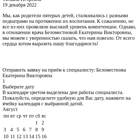
19 декабря 2022
Мы, как родители пятерых детей, сталкивались с разными
педиатрами на протяжении их воспитания. К сожалению, не
все из них проявляли высокий уровень компетенции. Однако,
в отношении врача Беломестновой Екатерины Викторовны,
мы можем с уверенностью сказать, что нам повезло. От всего
сердца хотим выразить нашу благодарность!
Отправить заявку на приём к специалисту: Беломестнова
Екатерина Викторовна
1
Выберите дату
В календаре
цветом
выделены дни работы специалиста.
Пожалуйста, определите удобную для Вас дату, нажмите на
ячейку календаря с выбранной датой.
Август
пн
вт
ср
чт
пт
сб
вс
1
2
3
4
5
6
7
8
9
10
11
12
13
14
15
16