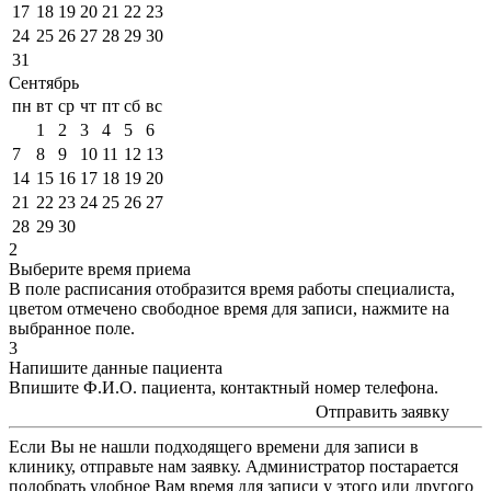
17
18
19
20
21
22
23
24
25
26
27
28
29
30
31
Сентябрь
пн
вт
ср
чт
пт
сб
вс
1
2
3
4
5
6
7
8
9
10
11
12
13
14
15
16
17
18
19
20
21
22
23
24
25
26
27
28
29
30
2
Выберите время приема
В поле расписания отобразится время работы специалиста,
цветом
отмечено свободное время для записи, нажмите на
выбранное поле.
3
Напишите данные пациента
Впишите Ф.И.О. пациента, контактный номер телефона.
Отправить заявку
Если Вы не нашли подходящего времени для записи в
клинику, отправьте нам заявку. Администратор постарается
подобрать удобное Вам время для записи у этого или другого