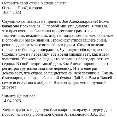
Оставить свой отзыв о специалисте
Отзыв с ПроДокторов
10.04.2023
Случайно записалась на приём к Зое Александровне! Боже,
какая она прекрасная! С первой минуты диалога, я поняла,
что врач очень любит свою профессию: грамотная речь,
тактичность, вежливость, азарт в глазах помочь нам, больным,
и огромный багаж знаний. Проконсультировавшись с ней,
решила довериться ее волшебным рукам. Спустя неделю
провели небольшую операцию. Чувствую себя прекрасно.
Сходила уже на перевязку, все время спрашивает, как я себя
чувствую. Уважаемые люди, это огромная благодарность от
сердца. В свой неприемный день Зоя Александровна через
регистратуру назначила мне перевязку. И это ещё раз
доказывает, что судьба ее пациентов ей небезразлична. Очень
благодарна, она врач с большой буквы. Дай Бог Вам и Вашей
семье всего самого доброго, Вы всегда для меня - лучший
хирург!
Чимита Данзанова
14.04.2023
Хочу выразить сердечную благодарность врачу-хирургу, да и
просто человеку с большой буквы Артамоновой З.А.. Зоя