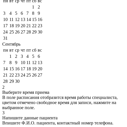
пн
вт
ср
чт
пт
сб
вс
1
2
3
4
5
6
7
8
9
10
11
12
13
14
15
16
17
18
19
20
21
22
23
24
25
26
27
28
29
30
31
Сентябрь
пн
вт
ср
чт
пт
сб
вс
1
2
3
4
5
6
7
8
9
10
11
12
13
14
15
16
17
18
19
20
21
22
23
24
25
26
27
28
29
30
2
Выберите время приема
В поле расписания отобразится время работы специалиста,
цветом
отмечено свободное время для записи, нажмите на
выбранное поле.
3
Напишите данные пациента
Впишите Ф.И.О. пациента, контактный номер телефона.