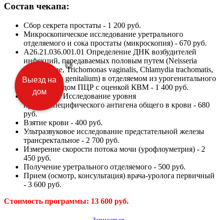
Состав чекапа:
Сбор секрета простаты -
1 200 руб.
Микроскопическое исследование уретрального
отделяемого и сока простаты (микроскопия) -
670 руб.
A26.21.036.001.01 Определение ДНК возбудителей
инфекций, передаваемых половым путем (Neisseria
gonorrhoeae, Trichomonas vaginalis, Chlamydia trachomatis,
Mycoplasma genitalium) в отделяемом из урогенитального
Выезд на
тракта методом ПЦР с оценкой КВМ -
1 400 руб.
дом
A09.05.130 Исследование уровня
простатспецифического антигена общего в крови -
680
руб.
Взятие крови -
400 руб.
Ультразвуковое исследование предстательной железы
трансректальное -
2 700 руб.
Измерение скорости потока мочи (урофлоуметрия) -
2
450 руб.
Получение уретрального отделяемого -
500 руб.
Прием (осмотр, консультация) врача-уролога первичный
-
3 600 руб.
Стоимость программы: 13 600 руб.