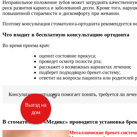
Неправильное положение зубов может затруднять качественную
риск развития кариеса и заболеваний десен. Кроме того, наруш
повышенной стираемости и дискомфорту при жевании.
Поэтому консультация стоматолога-ортодонта рекомендуется не
Что входит в бесплатную консультацию ортодонта
Во время приема врач:
оценит состояние прикуса;
проведет осмотр полости рта;
расскажет о возможных вариантах лечения;
подберет подходящую брекет-систему;
ответит на вопросы пациента или родителей р
Консультация ортодонта помогает понять, требуется ли лече
Выезд на
дом
В стоматологии «Медикс» проводится установка бре
Металлические брекет-систе