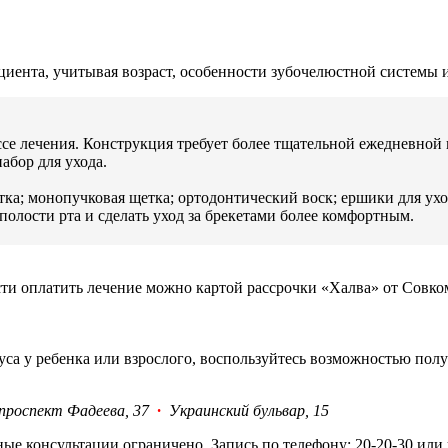
иента, учитывая возраст, особенности зубочелюстной системы 
ссе лечения. Конструкция требует более тщательной ежедневной
абор для ухода.
тка; монопучковая щетка; ортодонтический воск; ершики для ухо
олости рта и сделать уход за брекетами более комфортным.
сти оплатить лечение можно картой рассрочки «Халва» от Совко
уса у ребенка или взрослого, воспользуйтесь возможностью пол
проспект Фадеева, 37
·
Украинский бульвар, 15
ные консультации ограничено. Запись по телефону: 20-20-30 или 