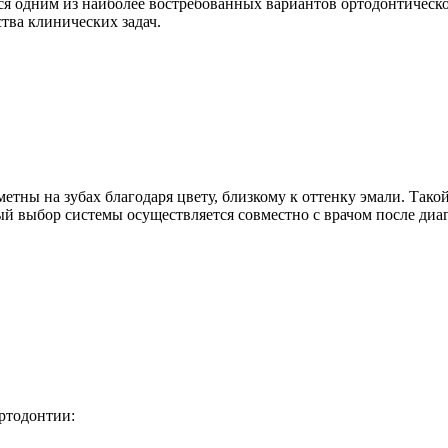
я одним из наиболее востребованных вариантов ортодонтическ
тва клинических задач.
етны на зубах благодаря цвету, близкому к оттенку эмали. Так
ый выбор системы осуществляется совместно с врачом после диа
ртодонтии: