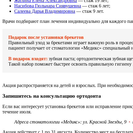
Жилина Елена Александровна
— стаж 19 лет;
Насибова Гюльнара Сиявушевна
— стаж 6 лет;
Салеева Дарья Владимировна
— стаж 9 лет.
Врачи подбирают план лечения индивидуально для каждого пац
Подарок после установки брекетов
Правильный уход за брекетами играет важную роль в проце
пациент получает от стоматологии «Медикс» специальный н
В подарок входят:
зубная паста; ортодонтическая зубная ще
Такой набор поможет быстрее освоить правильную гигиену п
Акция распространяется на детей и взрослых. При необходимо
Запишитесь на консультацию ортодонта
Если вас интересует установка брекетов или исправление прик
течение июля.
Адреса стоматологии «Медикс»: ул. Красной Звезды, 9
·
Акция действует с 1 по 31 августа. Количество мест на бесплат